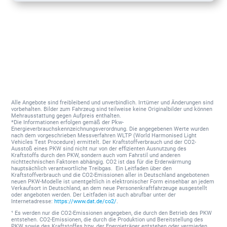
Alle Angebote sind freibleibend und unverbindlich. Irrtümer und Änderungen sind
vorbehalten. Bilder zum Fahrzeug sind teilweise keine Originalbilder und können
Mehrausstattung gegen Aufpreis enthalten.
*Die Informationen erfolgen gemäß der Pkw-
Energieverbrauchskennzeichnungsverordnung. Die angegebenen Werte wurden
nach dem vorgeschrieben Messverfahren WLTP (World Harmonised Light
Vehicles Test Procedure) ermittelt. Der Kraftstoffverbrauch und der CO2-
Ausstoß eines PKW sind nicht nur von der effizienten Ausnutzung des
Kraftstoffs durch den PKW, sondern auch vom Fahrstil und anderen
nichttechnischen Faktoren abhängig. CO2 ist das für die Erderwärmung
hauptsächlich verantwortliche Treibgas. Ein Leitfaden über den
Kraftstoffverbrauch und die CO2-Emissionen aller in Deutschland angebotenen
neuen PKW-Modelle ist unentgeltlich in elektronischer Form einsehbar an jedem
Verkaufsort in Deutschland, an dem neue Personenkraftfahrzeuge ausgestellt
oder angeboten werden. Der Leitfaden ist auch abrufbar unter der
Internetadresse:
https://www.dat.de/co2/
.
¹ Es werden nur die CO2-Emissionen angegeben, die durch den Betrieb des PKW
entstehen. CO2-Emissionen, die durch die Produktion und Bereitstellung des
PKW sowie des Kraftstoffes bzw. der Energieträger entstehen oder vermieden