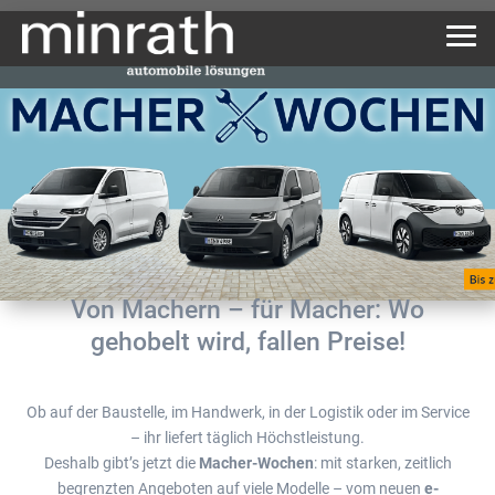
Von Machern – für Macher: Wo
gehobelt wird, fallen Preise!
Ob auf der Baustelle, im Handwerk, in der Logistik oder im Service
– ihr liefert täglich Höchstleistung.
Deshalb gibt’s jetzt die
Macher-Wochen
: mit starken, zeitlich
begrenzten Angeboten auf viele Modelle – vom neuen
e-