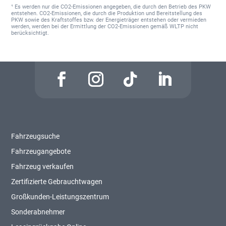
¹ Es werden nur die CO2-Emissionen angegeben, die durch den Betrieb des PKW
entstehen. CO2-Emissionen, die durch die Produktion und Bereitstellung des
PKW sowie des Kraftstoffes bzw. der Energieträger entstehen oder vermieden
werden, werden bei der Ermittlung der CO2-Emissionen gemäß WLTP nicht
berücksichtigt.
Fahrzeugsuche
Fahrzeugangebote
Fahrzeug verkaufen
Zertifizierte Gebrauchtwagen
Großkunden-Leistungszentrum
Sonderabnehmer