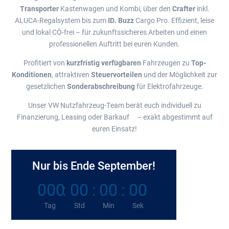
Transporter
Kastenwagen und Kombi, über den
Crafter
inkl.
ALUCA-Regalsystem bis zum
ID. Buzz
Cargo Pro. Effizient, leise
und lokal CO₂-frei – für zukunftssicheres Arbeiten und einen
professionellen Auftritt bei euren Kunden.
Profitiert von
kurzfristig verfügbaren
Fahrzeugen zu
Top-
Konditionen
, attraktiven
Steuervorteilen
und der Möglichkeit zur
gesetzlichen
Sonderabschreibung
für Elektrofahrzeuge.
Unser VW Nutzfahrzeug-Team berät euch individuell zu
Finanzierung, Leasing oder Barkauf – exakt abgestimmt auf
euren Einsatz!
Nur bis Ende September!
000
:
00
:
00
:
00
Tag
Std
Min
Sek