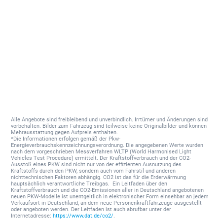
Alle Angebote sind freibleibend und unverbindlich. Irrtümer und Änderungen sind
vorbehalten. Bilder zum Fahrzeug sind teilweise keine Originalbilder und können
Mehrausstattung gegen Aufpreis enthalten.
*Die Informationen erfolgen gemäß der Pkw-
Energieverbrauchskennzeichnungsverordnung. Die angegebenen Werte wurden
nach dem vorgeschrieben Messverfahren WLTP (World Harmonised Light
Vehicles Test Procedure) ermittelt. Der Kraftstoffverbrauch und der CO2-
Ausstoß eines PKW sind nicht nur von der effizienten Ausnutzung des
Kraftstoffs durch den PKW, sondern auch vom Fahrstil und anderen
nichttechnischen Faktoren abhängig. CO2 ist das für die Erderwärmung
hauptsächlich verantwortliche Treibgas. Ein Leitfaden über den
Kraftstoffverbrauch und die CO2-Emissionen aller in Deutschland angebotenen
neuen PKW-Modelle ist unentgeltlich in elektronischer Form einsehbar an jedem
Verkaufsort in Deutschland, an dem neue Personenkraftfahrzeuge ausgestellt
oder angeboten werden. Der Leitfaden ist auch abrufbar unter der
Internetadresse:
https://www.dat.de/co2/
.