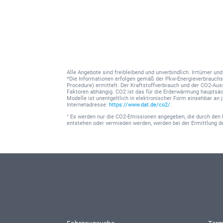
Alle Angebote sind freibleibend und unverbindlich. Irrtümer u
*Die Informationen erfolgen gemäß der Pkw-Energieverbrauc
Procedure) ermittelt. Der Kraftstoffverbrauch und der CO2-Au
Faktoren abhängig. CO2 ist das für die Erderwärmung hauptsäc
Modelle ist unentgeltlich in elektronischer Form einsehbar an
Internetadresse:
https://www.dat.de/co2/
.
¹ Es werden nur die CO2-Emissionen angegeben, die durch den 
entstehen oder vermieden werden, werden bei der Ermittlung 