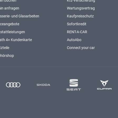
in buchen
Kfz-Versicherung
in anfragen
Wartungsvertrag
sserie- und Glasarbeiten
Kaufpreisschutz
iceangebote
Sofortkredit
stattleistungen
RENT-A-CAR
ath 4+ Kundenkarte
AutoAbo
zteile
Connect your car
ehörshop