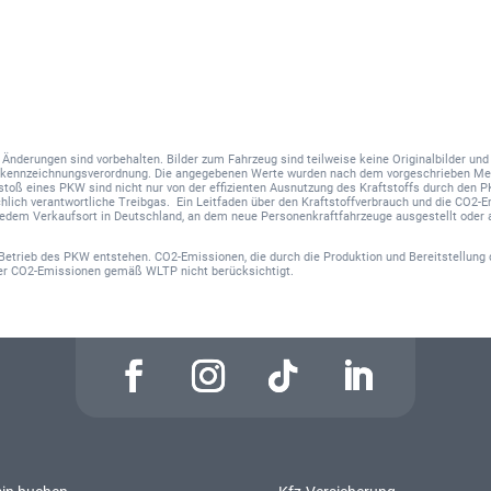
nd Änderungen sind vorbehalten. Bilder zum Fahrzeug sind teilweise keine Originalbilder u
hskennzeichnungsverordnung. Die angegebenen Werte wurden nach dem vorgeschrieben Me
sstoß eines PKW sind nicht nur von der effizienten Ausnutzung des Kraftstoffs durch den 
hlich verantwortliche Treibgas. Ein Leitfaden über den Kraftstoffverbrauch und die CO2
 jedem Verkaufsort in Deutschland, an dem neue Personenkraftfahrzeuge ausgestellt oder 
Betrieb des PKW entstehen. CO2-Emissionen, die durch die Produktion und Bereitstellung 
der CO2-Emissionen gemäß WLTP nicht berücksichtigt.