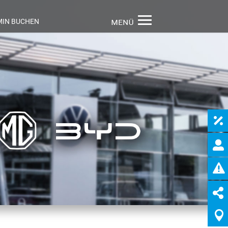
MIN BUCHEN




