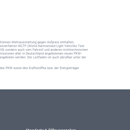
nd können Mehrausstattung gegen Aufpreis enthalten.
ssverfahren WLTP (World Harmonised Light Vehicles Test
PKW, sondern auch vom Fahrstil und anderen nichttechnischen
-Emissionen aller in Deutschland angebotenen neuen PKW-
angeboten werden. Der Leitfaden ist auch abrufbar unter der
des PKW sowie des Kraftstoffes bzw. der Energieträger