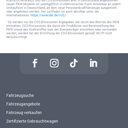
Kraftstoffverbrauch und die CO2-Emissionen aller in Deutschland angebotenen
neuen PKW-Modelle ist unentgeltlich in elektronischer Form einsehbar an jedem
Verkaufsort in Deutschland, an dem neue Personenkraftfahrzeuge ausgestellt
oder angeboten werden. Der Leitfaden ist auch abrufbar unter der
Internetadresse:
https://www.dat.de/co2/
.
¹ Es werden nur die CO2-Emissionen angegeben, die durch den Betrieb des PKW
entstehen. CO2-Emissionen, die durch die Produktion und Bereitstellung des
PKW sowie des Kraftstoffes bzw. der Energieträger entstehen oder vermieden
werden, werden bei der Ermittlung der CO2-Emissionen gemäß WLTP nicht
berücksichtigt.
Fahrzeugsuche
Fahrzeugangebote
Fahrzeug verkaufen
Zertifizierte Gebrauchtwagen