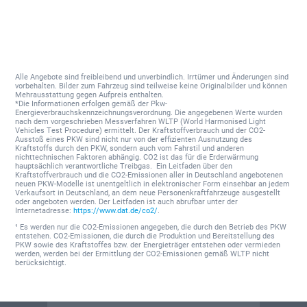
Alle Angebote sind freibleibend und unverbindlich. Irrtümer und Änderungen sind
vorbehalten. Bilder zum Fahrzeug sind teilweise keine Originalbilder und können
Mehrausstattung gegen Aufpreis enthalten.
*Die Informationen erfolgen gemäß der Pkw-
Energieverbrauchskennzeichnungsverordnung. Die angegebenen Werte wurden
nach dem vorgeschrieben Messverfahren WLTP (World Harmonised Light
Vehicles Test Procedure) ermittelt. Der Kraftstoffverbrauch und der CO2-
Ausstoß eines PKW sind nicht nur von der effizienten Ausnutzung des
Kraftstoffs durch den PKW, sondern auch vom Fahrstil und anderen
nichttechnischen Faktoren abhängig. CO2 ist das für die Erderwärmung
hauptsächlich verantwortliche Treibgas. Ein Leitfaden über den
Kraftstoffverbrauch und die CO2-Emissionen aller in Deutschland angebotenen
neuen PKW-Modelle ist unentgeltlich in elektronischer Form einsehbar an jedem
Verkaufsort in Deutschland, an dem neue Personenkraftfahrzeuge ausgestellt
oder angeboten werden. Der Leitfaden ist auch abrufbar unter der
Internetadresse:
https://www.dat.de/co2/
.
¹ Es werden nur die CO2-Emissionen angegeben, die durch den Betrieb des PKW
entstehen. CO2-Emissionen, die durch die Produktion und Bereitstellung des
PKW sowie des Kraftstoffes bzw. der Energieträger entstehen oder vermieden
werden, werden bei der Ermittlung der CO2-Emissionen gemäß WLTP nicht
berücksichtigt.