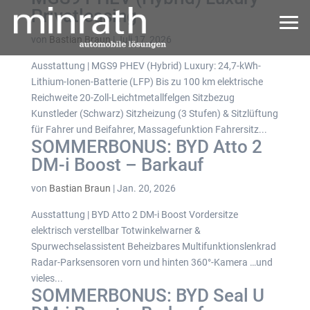
Privatleasing
von
Bastian Braun
|
Juli 17, 2026
Ausstattung | MGS9 PHEV (Hybrid) Luxury: 24,7-kWh-
Lithium-Ionen-Batterie (LFP) Bis zu 100 km elektrische
Reichweite 20-Zoll-Leichtmetallfelgen Sitzbezug
Kunstleder (Schwarz) Sitzheizung (3 Stufen) & Sitzlüftung
für Fahrer und Beifahrer, Massagefunktion Fahrersitz...
SOMMERBONUS: BYD Atto 2
DM-i Boost – Barkauf
von
Bastian Braun
|
Jan. 20, 2026
Ausstattung | BYD Atto 2 DM-i Boost Vordersitze
elektrisch verstellbar Totwinkelwarner &
Spurwechselassistent Beheizbares Multifunktionslenkrad
Radar-Parksensoren vorn und hinten 360°-Kamera …und
vieles...
SOMMERBONUS: BYD Seal U