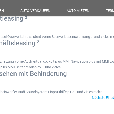
EN
AUTO VERKAUFEN
AUTO MIETEN
TER
leasing ²
ssel Querverkehrassistent vorne Spurverlassenswarnung … und vieles m
äftsleasing ²
zheizung vorne Audi virtual cockpit plus MMI Navigation plus mit MMI t
plus MMI Beifahrerdisplay … und vieles...
schen mit Behinderung
einwerfer Audi Soundsystem Einparkhilfe plus …und vieles mehr!
Nächste Eintr