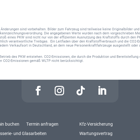
nd Änderungen sind vorbehalten. Bilder zum Fahrzeug sind teilweise keine Originalbilder u
hskennzeichnungsverordnung. Die angegebenen Werte wurden nach dem vorgeschrieben Me
sstoß eines PKW sind nicht nur von der effizienten Ausnutzung des Kraftstoffs durch den 
hlich verantwortliche Treibgas. Ein Leitfaden über den Kraftstoffverbrauch und die CO2
 jedem Verkaufsort in Deutschland, an dem neue Personenkraftfahrzeuge ausgestellt oder 
Betrieb des PKW entstehen. CO2-Emissionen, die durch die Produktion und Bereitstellung 
der CO2-Emissionen gemäß WLTP nicht berücksichtigt.
in buchen
Termin anfragen
Kfz-Versicherung
sserie- und Glasarbeiten
Wartungsvertrag