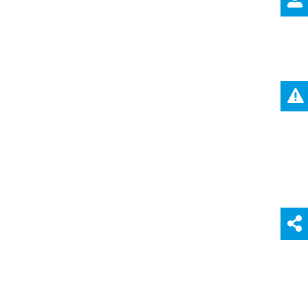


