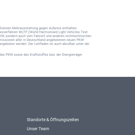
nd können Mehrausstattung gegen Aufpreis enthalten.
ssverfahren WLTP (World Harmonised Light Vehicles Test
PKW, sondern auch vom Fahrstil und anderen nichttechnischen
-Emissionen aller in Deutschland angebotenen neuen PKW-
angeboten werden. Der Leitfaden ist auch abrufbar unter der
des PKW sowie des Kraftstoffes bzw. der Energieträger
Standorte & Öffnungszeiten
Unser Team