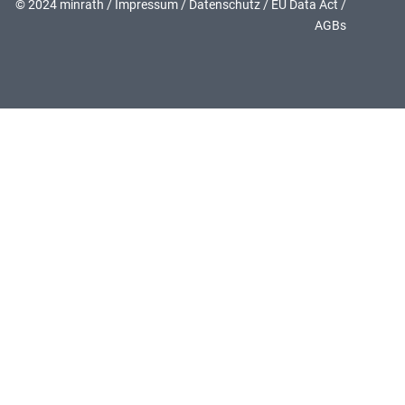
© 2024 minrath /
Impressum
/
Datenschutz
/
EU Data Act
/
AGBs