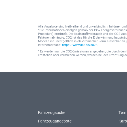
Alle Angebote sind freibleibend und unverbindlich. Irrtümer u
*Die Informationen erfolgen gemäß der Pkw-Energieverbrauc
Procedure) ermittelt. Der Kraftstoffverbrauch und der CO2-Au
Faktoren abhängig. CO2 ist das für die Erderwärmung hauptsäc
Modelle ist unentgeltlich in elektronischer Form einsehbar an
Internetadresse:
https://www.dat.de/co2/
.
¹ Es werden nur die CO2-Emissionen angegeben, die durch den 
entstehen oder vermieden werden, werden bei der Ermittlung 
Fahrzeugsuche
Term
Fahrzeugangebote
Karo