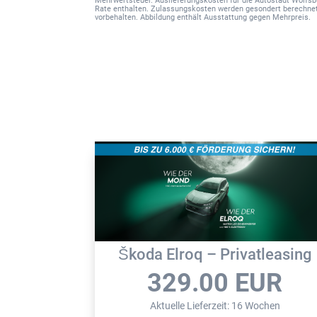
Mehrwertsteuer. Auslieferungskosten für die Autostadt Wolfsbur
Rate enthalten. Zulassungskosten werden gesondert berechnet
vorbehalten. Abbildung enthält Ausstattung gegen Mehrpreis.
Škoda Elroq – Privatleasing
329.00
EUR
Aktuelle Lieferzeit
:
16 Wochen