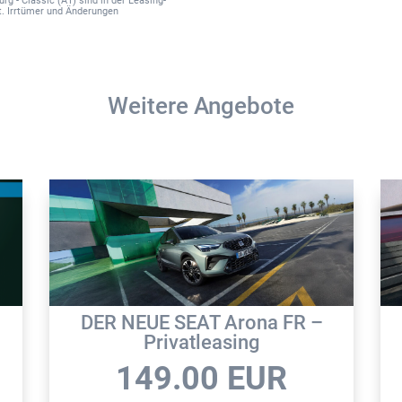
g - Classic (A1) sind in der Leasing-
. Irrtümer und Änderungen
r
n
a
t
Weitere Angebote
i
v
e
:
DER NEUE SEAT Arona FR –
Privatleasing
149.00
EUR