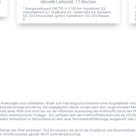
Aktuelle Lieferzeit
:
17 Wochen
,
1
Energieverbrauch (WLTP) in l/100 km: kombiniert 5,3,
innerstädtisch 6,7, Stadtrand 5,2, Landstraße 4,5, Autobahn
5,5; CO2-Emissionen (g/km): kombiniert 120. CO2-Klasse:
D.
nd Änderungen sind vorbehalten. Bilder zum Fahrzeug sind teilweise keine Originalbilder u
hskennzeichnungsverordnung. Die angegebenen Werte wurden nach dem vorgeschrieben Me
sstoß eines PKW sind nicht nur von der effizienten Ausnutzung des Kraftstoffs durch den 
hlich verantwortliche Treibgas. Ein Leitfaden über den Kraftstoffverbrauch und die CO2
 jedem Verkaufsort in Deutschland, an dem neue Personenkraftfahrzeuge ausgestellt oder 
Betrieb des PKW entstehen. CO2-Emissionen, die durch die Produktion und Bereitstellung 
der CO2-Emissionen gemäß WLTP nicht berücksichtigt.