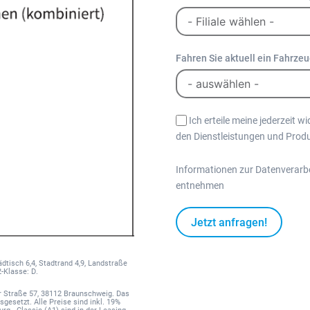
Fahren Sie aktuell ein Fahrze
Ich erteile meine jederzeit w
den Dienstleistungen und Prod
Informationen zur Datenverarb
entnehmen
Jetzt anfragen!
A
dtisch 6,4, Stadtrand 4,9, Landstraße
-Klasse: D.
l
t
 Straße 57, 38112 Braunschweig. Das
sgesetzt. Alle Preise sind inkl. 19%
e