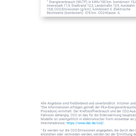
1
Energieverbrauch (WLTP) in kWh/100 km: kombiniert 15,4
Innenstadt 11,9, Stadtrand 12,3, Landstraße 13,9, Autobahn
19,8; CO2-Emissionen (g/km): kombiniert 0. Elektrische
Reichweite (kombiniert): 574 km. CO2-Klasse: A.
Alle Angebote sind freibleibend und unverbindlich. Irrtümer u
*Die Informationen erfolgen gemäß der Pkw-Energieverbrauc
Procedure) ermittelt. Der Kraftstoffverbrauch und der CO2-Au
Faktoren abhängig. CO2 ist das für die Erderwärmung hauptsäc
Modelle ist unentgeltlich in elektronischer Form einsehbar an
Internetadresse:
https://www.dat.de/co2/
.
¹ Es werden nur die CO2-Emissionen angegeben, die durch den 
entstehen oder vermieden werden, werden bei der Ermittlung 