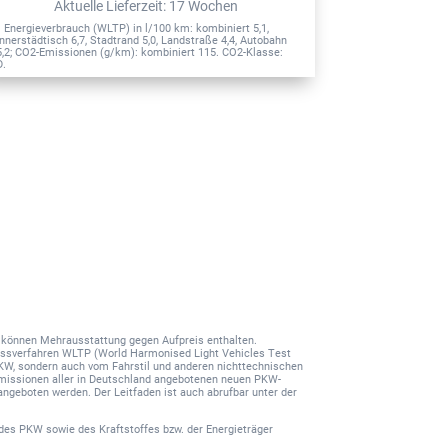
Aktuelle Lieferzeit
:
17 Wochen
Aktu
1
1
Energieverbrauch (WLTP) in l/100 km: kombiniert 5,1,
Energieverbrauc
innerstädtisch 6,7, Stadtrand 5,0, Landstraße 4,4, Autobahn
innerstädtisch 1
5,2; CO2-Emissionen (g/km): kombiniert 115. CO2-Klasse:
7,9; CO2-Emissi
D.
G.
nd können Mehrausstattung gegen Aufpreis enthalten.
ssverfahren WLTP (World Harmonised Light Vehicles Test
PKW, sondern auch vom Fahrstil und anderen nichttechnischen
-Emissionen aller in Deutschland angebotenen neuen PKW-
angeboten werden. Der Leitfaden ist auch abrufbar unter der
des PKW sowie des Kraftstoffes bzw. der Energieträger