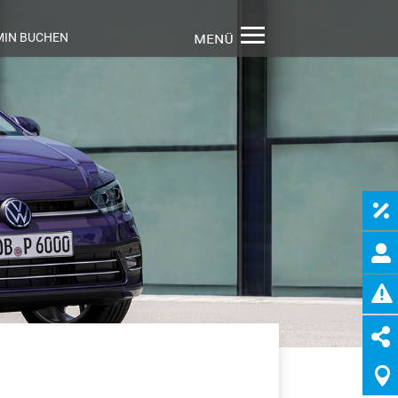
MIN BUCHEN




