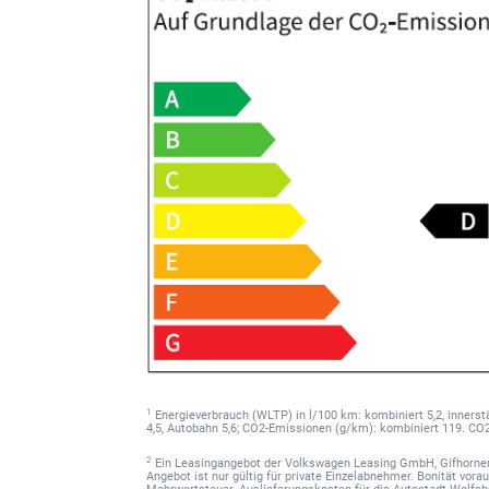
1
Energieverbrauch (WLTP) in l/100 km: kombiniert 5,2, innerstä
4,5, Autobahn 5,6; CO2-Emissionen (g/km): kombiniert 119. CO2
2
Ein Leasingangebot der Volkswagen Leasing GmbH, Gifhorner
Angebot ist nur gültig für private Einzelabnehmer. Bonität vorau