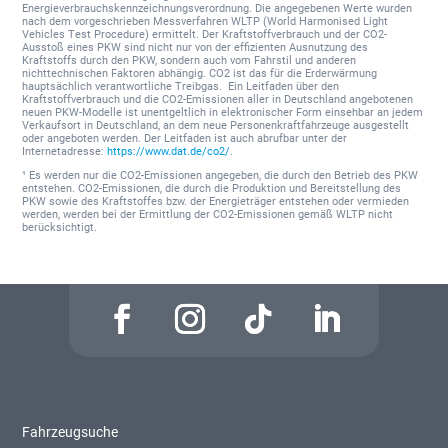
Energieverbrauchskennzeichnungsverordnung. Die angegebenen Werte wurden
nach dem vorgeschrieben Messverfahren WLTP (World Harmonised Light
Vehicles Test Procedure) ermittelt. Der Kraftstoffverbrauch und der CO2-
Ausstoß eines PKW sind nicht nur von der effizienten Ausnutzung des
Kraftstoffs durch den PKW, sondern auch vom Fahrstil und anderen
nichttechnischen Faktoren abhängig. CO2 ist das für die Erderwärmung
hauptsächlich verantwortliche Treibgas. Ein Leitfaden über den
Kraftstoffverbrauch und die CO2-Emissionen aller in Deutschland angebotenen
neuen PKW-Modelle ist unentgeltlich in elektronischer Form einsehbar an jedem
Verkaufsort in Deutschland, an dem neue Personenkraftfahrzeuge ausgestellt
oder angeboten werden. Der Leitfaden ist auch abrufbar unter der
Internetadresse:
https://www.dat.de/co2/
.
¹ Es werden nur die CO2-Emissionen angegeben, die durch den Betrieb des PKW
entstehen. CO2-Emissionen, die durch die Produktion und Bereitstellung des
PKW sowie des Kraftstoffes bzw. der Energieträger entstehen oder vermieden
werden, werden bei der Ermittlung der CO2-Emissionen gemäß WLTP nicht
berücksichtigt.
Fahrzeugsuche