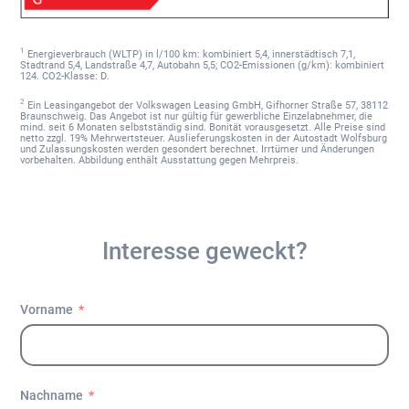
1
Energieverbrauch (WLTP) in l/100 km: kombiniert 5,4, innerstädtisch 7,1,
Stadtrand 5,4, Landstraße 4,7, Autobahn 5,5; CO2-Emissionen (g/km): kombiniert
124. CO2-Klasse: D.
2
Ein Leasingangebot der Volkswagen Leasing GmbH, Gifhorner Straße 57, 38112
Braunschweig. Das Angebot ist nur gültig für gewerbliche Einzelabnehmer, die
mind. seit 6 Monaten selbstständig sind. Bonität vorausgesetzt. Alle Preise sind
netto zzgl. 19% Mehrwertsteuer. Auslieferungskosten in der Autostadt Wolfsburg
und Zulassungskosten werden gesondert berechnet. Irrtümer und Änderungen
vorbehalten. Abbildung enthält Ausstattung gegen Mehrpreis.
Interesse geweckt?
Vorname
Nachname