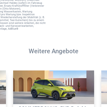
lwechsel Haldex (sofern im Fahrzeug
r
ter, Ersatz Kraftstofffilter (Verbrenner
en (Otto Motoren),
n
gung Wasserkasten, Wartung
d pro Wartung bzw. Inspektion
a
iederherstellung der Mobilität (z. B.
smittel, Taxi-Gutschein) bis zu einem
t
lossen sind weitere Arbeiten, die nicht
ack- und Karosseriearbeiten,
i
hanlage, AdBlue®
v
e
:
Weitere Angebote