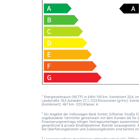
1
Energieverbrauch (WLTP) in kWh/100 km: kombiniert 20,4, inne
Landstraße 18,5 Autobahn 27,1; CO2-Emissionen (g/km): kombin
(kombiniert): 467 km. CO2-Klasse: A.
2
Ein Angebot der Volkswagen Bank GmbH, Gifhorner Straße 57,
ungebundener Vermittler gemeinsam mit dem Kunden die für 
Finanzierungsvertrags nötigen Vertragsunterlagen zusammenste
gewerbliche & private Einzelabnehmer. Bonität vorausgesetzt. Al
Die Überführungskosten und Zulassungskosten sind bereits im
3
Leistungsumfang: Inspektionen, Motorölwechsel inkl. Ölfilte