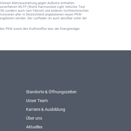
nd können Mehrausstattung gegen Aufpreis enthalten.
ssverfahren WLTP (World Harmonised Light Vehicles Test
PKW, sondern auch vom Fahrstil und anderen nichttechnischen
-Emissionen aller in Deutschland angebotenen neuen PKW-
angeboten werden. Der Leitfaden ist auch abrufbar unter der
des PKW sowie des Kraftstoffes bzw. der Energieträger
Standorte & Öffnungszeiten
Unser Team
Karriere & Ausbildung
Über uns
Aktuelles