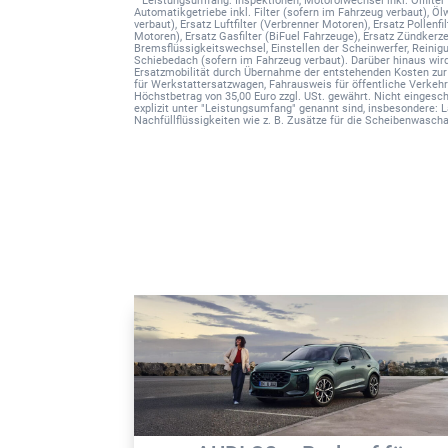
Automatikgetriebe inkl. Filter (sofern im Fahrzeug verbaut), Ö
verbaut), Ersatz Luftfilter (Verbrenner Motoren), Ersatz Pollenfil
Motoren), Ersatz Gasfilter (BiFuel Fahrzeuge), Ersatz Zündkerz
Bremsflüssigkeitswechsel, Einstellen der Scheinwerfer, Reini
Schiebedach (sofern im Fahrzeug verbaut). Darüber hinaus wir
Ersatzmobilität durch Übernahme der entstehenden Kosten zur W
für Werkstattersatzwagen, Fahrausweis für öffentliche Verkehr
Höchstbetrag von 35,00 Euro zzgl. USt. gewährt. Nicht eingesch
explizit unter "Leistungsumfang" genannt sind, insbesondere: L
Nachfüllflüssigkeiten wie z. B. Zusätze für die Scheibenwasc