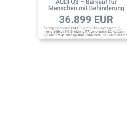
AUDI Q3 – Barkauf für
Menschen mit Behinderung
36.899
EUR
1
Energieverbrauch (WLTP) in l/100 km: kombiniert 6,1,
innerstädtisch 8,0, Stadtrand 5,7, Landstraße 5,2, Autobahn
6,3; CO2-Emissionen (g/km): kombiniert 138. CO2-Klasse: 