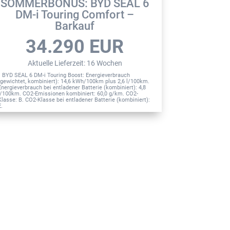
SOMMERBONUS: BYD SEAL 6
SOMME
DM-i Touring Comfort –
D
Barkauf
4
34.290
EUR
Aktu
Aktuelle Lieferzeit
:
16 Wochen
1
BYD Seal Comfo
kWh/100km. CO2 
1
BYD SEAL 6 DM-i Touring Boost: Energieverbrauch
Klasse: A.
(gewichtet, kombiniert): 14,6 kWh/100km plus 2,6 l/100km.
Energieverbrauch bei entladener Batterie (kombiniert): 4,8
l/100km. CO2-Emissionen kombiniert: 60,0 g/km. CO2-
Klasse: B. CO2-Klasse bei entladener Batterie (kombiniert):
E.