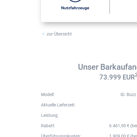
zur Übersicht
4
Unser Barkaufan
73.999
EUR
Modell
:
ID. Buz
Aktuelle Lieferzeit
:
Leistung
:
Rabatt
:
6.461,90 € (be
Überführungskosten
:
1.909,00 € (be