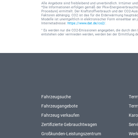
Alle Angebote sind freibleibend und unverbindlich. Irrtümer u
*Die Informationen erfolgen gemäß der Pkw-Energieverbrauc
Procedure) ermittelt. Der Kraftstoffverbrauch und der CO2-Au
Faktoren abhängig. CO2 ist das für die Erderwärmung hauptsäc
Modelle ist unentgeltlich in elektronischer Form einsehbar an
Internetadresse:
https://www.dat.de/co2/
.
¹ Es werden nur die CO2-Emissionen angegeben, die durch den 
entstehen oder vermieden werden, werden bei der Ermittlung 
Fahrzeugsuche
Term
Fahrzeugangebote
Term
Fahrzeug verkaufen
Karo
Zertifizierte Gebrauchtwagen
Serv
Großkunden-Leistungszentrum
Werk