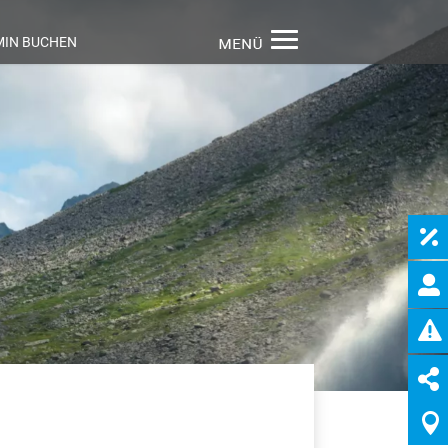
MIN BUCHEN




