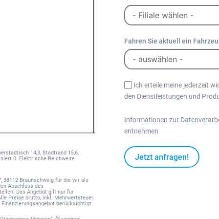
Fahren Sie aktuell ein Fahrze
Ich erteile meine jederzeit w
den Dienstleistungen und Prod
Informationen zur Datenverarb
entnehmen
rstädtisch 14,3, Stadtrand 15,6,
Jetzt anfragen!
iert 0. Elektrische Reichweite
 38112 Braunschweig für die wir als
A
den Abschluss des
llen. Das Angebot gilt nur für
l
le Preise brutto, inkl. Mehrwertsteuer.
 Finanzierungsangebot berücksichtigt.
t
e
r (Verbrenner Motoren), Ölwechsel