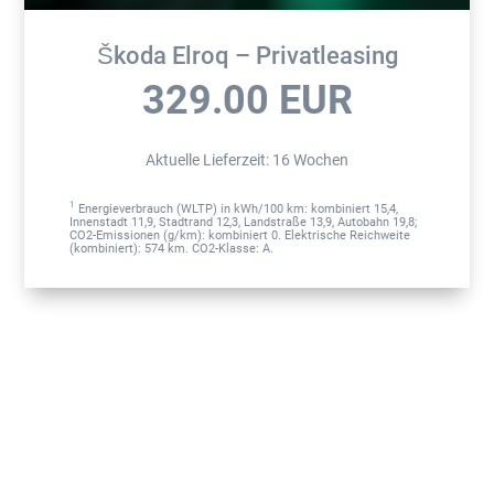
Škoda Elroq – Privatleasing
329.00
EUR
Aktuelle Lieferzeit
:
16 Wochen
1
Energieverbrauch (WLTP) in kWh/100 km: kombiniert 15,4,
Innenstadt 11,9, Stadtrand 12,3, Landstraße 13,9, Autobahn 19,8;
CO2-Emissionen (g/km): kombiniert 0. Elektrische Reichweite
(kombiniert): 574 km. CO2-Klasse: A.