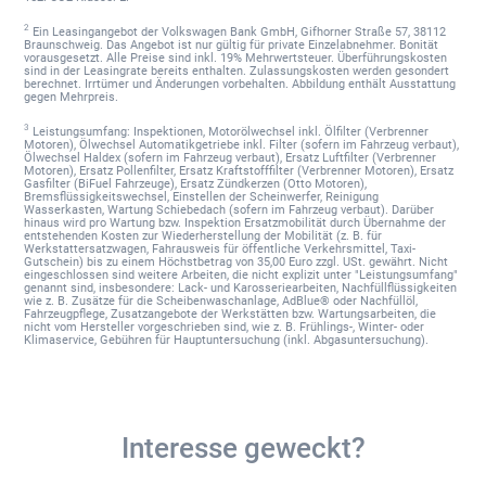
2
Ein Leasingangebot der Volkswagen Bank GmbH, Gifhorner Straße 57, 38112
Braunschweig. Das Angebot ist nur gültig für private Einzelabnehmer. Bonität
vorausgesetzt. Alle Preise sind inkl. 19% Mehrwertsteuer. Überführungskosten
sind in der Leasingrate bereits enthalten. Zulassungskosten werden gesondert
berechnet. Irrtümer und Änderungen vorbehalten. Abbildung enthält Ausstattung
gegen Mehrpreis.
3
Leistungsumfang: Inspektionen, Motorölwechsel inkl. Ölfilter (Verbrenner
Motoren), Ölwechsel Automatikgetriebe inkl. Filter (sofern im Fahrzeug verbaut),
Ölwechsel Haldex (sofern im Fahrzeug verbaut), Ersatz Luftfilter (Verbrenner
Motoren), Ersatz Pollenfilter, Ersatz Kraftstofffilter (Verbrenner Motoren), Ersatz
Gasfilter (BiFuel Fahrzeuge), Ersatz Zündkerzen (Otto Motoren),
Bremsflüssigkeitswechsel, Einstellen der Scheinwerfer, Reinigung
Wasserkasten, Wartung Schiebedach (sofern im Fahrzeug verbaut). Darüber
hinaus wird pro Wartung bzw. Inspektion Ersatzmobilität durch Übernahme der
entstehenden Kosten zur Wiederherstellung der Mobilität (z. B. für
Werkstattersatzwagen, Fahrausweis für öffentliche Verkehrsmittel, Taxi-
Gutschein) bis zu einem Höchstbetrag von 35,00 Euro zzgl. USt. gewährt. Nicht
eingeschlossen sind weitere Arbeiten, die nicht explizit unter "Leistungsumfang"
genannt sind, insbesondere: Lack- und Karosseriearbeiten, Nachfüllflüssigkeiten
wie z. B. Zusätze für die Scheibenwaschanlage, AdBlue® oder Nachfüllöl,
Fahrzeugpflege, Zusatzangebote der Werkstätten bzw. Wartungsarbeiten, die
nicht vom Hersteller vorgeschrieben sind, wie z. B. Frühlings-, Winter- oder
Klimaservice, Gebühren für Hauptuntersuchung (inkl. Abgasuntersuchung).
Interesse geweckt?