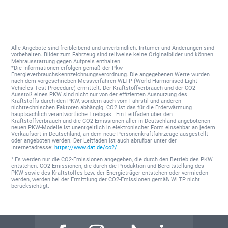
Alle Angebote sind freibleibend und unverbindlich. Irrtümer und Änderungen sind
vorbehalten. Bilder zum Fahrzeug sind teilweise keine Originalbilder und können
Mehrausstattung gegen Aufpreis enthalten.
*Die Informationen erfolgen gemäß der Pkw-
Energieverbrauchskennzeichnungsverordnung. Die angegebenen Werte wurden
nach dem vorgeschrieben Messverfahren WLTP (World Harmonised Light
Vehicles Test Procedure) ermittelt. Der Kraftstoffverbrauch und der CO2-
Ausstoß eines PKW sind nicht nur von der effizienten Ausnutzung des
Kraftstoffs durch den PKW, sondern auch vom Fahrstil und anderen
nichttechnischen Faktoren abhängig. CO2 ist das für die Erderwärmung
hauptsächlich verantwortliche Treibgas. Ein Leitfaden über den
Kraftstoffverbrauch und die CO2-Emissionen aller in Deutschland angebotenen
neuen PKW-Modelle ist unentgeltlich in elektronischer Form einsehbar an jedem
Verkaufsort in Deutschland, an dem neue Personenkraftfahrzeuge ausgestellt
oder angeboten werden. Der Leitfaden ist auch abrufbar unter der
Internetadresse:
https://www.dat.de/co2/
.
¹ Es werden nur die CO2-Emissionen angegeben, die durch den Betrieb des PKW
entstehen. CO2-Emissionen, die durch die Produktion und Bereitstellung des
PKW sowie des Kraftstoffes bzw. der Energieträger entstehen oder vermieden
werden, werden bei der Ermittlung der CO2-Emissionen gemäß WLTP nicht
berücksichtigt.