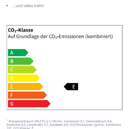
… und vieles mehr!
1
Energieverbrauch (WLTP) in l/100 km: kombiniert 6,7, innerstädtisch 8,4,
Stadtrand 6,5, Landstraße 5,7, Autobahn 6,9; CO2-Emissionen (g/km): kombiniert
152. CO2-Klasse: E.