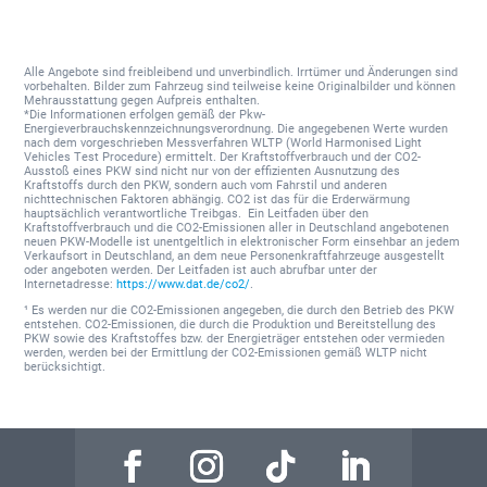
Alle Angebote sind freibleibend und unverbindlich. Irrtümer und Änderungen sind
vorbehalten. Bilder zum Fahrzeug sind teilweise keine Originalbilder und können
Mehrausstattung gegen Aufpreis enthalten.
*Die Informationen erfolgen gemäß der Pkw-
Energieverbrauchskennzeichnungsverordnung. Die angegebenen Werte wurden
nach dem vorgeschrieben Messverfahren WLTP (World Harmonised Light
Vehicles Test Procedure) ermittelt. Der Kraftstoffverbrauch und der CO2-
Ausstoß eines PKW sind nicht nur von der effizienten Ausnutzung des
Kraftstoffs durch den PKW, sondern auch vom Fahrstil und anderen
nichttechnischen Faktoren abhängig. CO2 ist das für die Erderwärmung
hauptsächlich verantwortliche Treibgas. Ein Leitfaden über den
Kraftstoffverbrauch und die CO2-Emissionen aller in Deutschland angebotenen
neuen PKW-Modelle ist unentgeltlich in elektronischer Form einsehbar an jedem
Verkaufsort in Deutschland, an dem neue Personenkraftfahrzeuge ausgestellt
oder angeboten werden. Der Leitfaden ist auch abrufbar unter der
Internetadresse:
https://www.dat.de/co2/
.
¹ Es werden nur die CO2-Emissionen angegeben, die durch den Betrieb des PKW
entstehen. CO2-Emissionen, die durch die Produktion und Bereitstellung des
PKW sowie des Kraftstoffes bzw. der Energieträger entstehen oder vermieden
werden, werden bei der Ermittlung der CO2-Emissionen gemäß WLTP nicht
berücksichtigt.