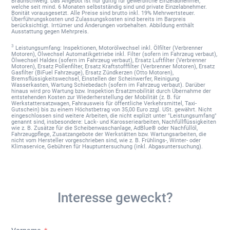
Braunschweig. Das Angebot ist nur gültig für gewerbliche Einzelabnehmer,
welche seit mind. 6 Monaten selbstständig sind und private Einzelabnehmer.
Bonität vorausgesetzt. Alle Preise sind brutto inkl. 19% Mehrwertsteuer.
Überführungskosten und Zulassungskosten sind bereits im Barpreis
berücksichtigt. Irrtümer und Änderungen vorbehalten. Abbildung enthält
Ausstattung gegen Mehrpreis.
3
Leistungsumfang: Inspektionen, Motorölwechsel inkl. Ölfilter (Verbrenner
Motoren), Ölwechsel Automatikgetriebe inkl. Filter (sofern im Fahrzeug verbaut),
Ölwechsel Haldex (sofern im Fahrzeug verbaut), Ersatz Luftfilter (Verbrenner
Motoren), Ersatz Pollenfilter, Ersatz Kraftstofffilter (Verbrenner Motoren), Ersatz
Gasfilter (BiFuel Fahrzeuge), Ersatz Zündkerzen (Otto Motoren),
Bremsflüssigkeitswechsel, Einstellen der Scheinwerfer, Reinigung
Wasserkasten, Wartung Schiebedach (sofern im Fahrzeug verbaut). Darüber
hinaus wird pro Wartung bzw. Inspektion Ersatzmobilität durch Übernahme der
entstehenden Kosten zur Wiederherstellung der Mobilität (z. B. für
Werkstattersatzwagen, Fahrausweis für öffentliche Verkehrsmittel, Taxi-
Gutschein) bis zu einem Höchstbetrag von 35,00 Euro zzgl. USt. gewährt. Nicht
eingeschlossen sind weitere Arbeiten, die nicht explizit unter "Leistungsumfang"
genannt sind, insbesondere: Lack- und Karosseriearbeiten, Nachfüllflüssigkeiten
wie z. B. Zusätze für die Scheibenwaschanlage, AdBlue® oder Nachfüllöl,
Fahrzeugpflege, Zusatzangebote der Werkstätten bzw. Wartungsarbeiten, die
nicht vom Hersteller vorgeschrieben sind, wie z. B. Frühlings-, Winter- oder
Klimaservice, Gebühren für Hauptuntersuchung (inkl. Abgasuntersuchung).
Interesse geweckt?