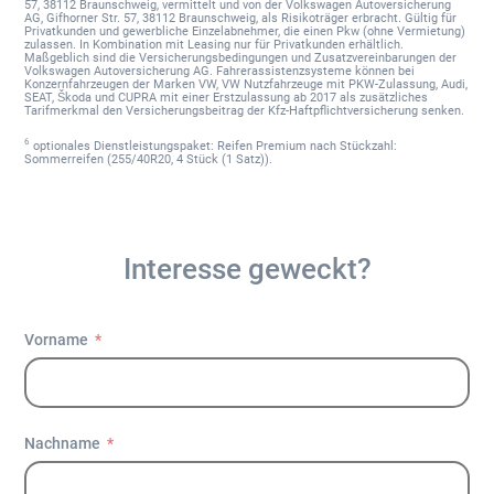
57, 38112 Braunschweig, vermittelt und von der Volkswagen Autoversicherung
AG, Gifhorner Str. 57, 38112 Braunschweig, als Risikoträger erbracht. Gültig für
Privatkunden und gewerbliche Einzelabnehmer, die einen Pkw (ohne Vermietung)
zulassen. In Kombination mit Leasing nur für Privatkunden erhältlich.
Maßgeblich sind die Versicherungsbedingungen und Zusatzvereinbarungen der
Volkswagen Autoversicherung AG. Fahrerassistenzsysteme können bei
Konzernfahrzeugen der Marken VW, VW Nutzfahrzeuge mit PKW-Zulassung, Audi,
SEAT, Škoda und CUPRA mit einer Erstzulassung ab 2017 als zusätzliches
Tarifmerkmal den Versicherungsbeitrag der Kfz-Haftpflichtversicherung senken.
6
optionales Dienstleistungspaket: Reifen Premium nach Stückzahl:
Sommerreifen (255/40R20, 4 Stück (1 Satz)).
Interesse geweckt?
Vorname
Nachname