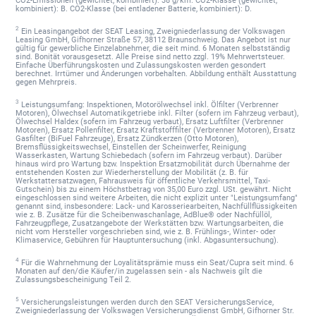
CO2-Emissionen (gewichtet, kombiniert): 38 g/km. CO2-Klasse (gewichtet,
kombiniert): B. CO2-Klasse (bei entladener Batterie, kombiniert): D.
2
Ein Leasingangebot der SEAT Leasing, Zweigniederlassung der Volkswagen
Leasing GmbH, Gifhorner Straße 57, 38112 Braunschweig. Das Angebot ist nur
gültig für gewerbliche Einzelabnehmer, die seit mind. 6 Monaten selbstständig
sind. Bonität vorausgesetzt. Alle Preise sind netto zzgl. 19% Mehrwertsteuer.
Einfache Überführungskosten und Zulassungskosten werden gesondert
berechnet. Irrtümer und Änderungen vorbehalten. Abbildung enthält Ausstattung
gegen Mehrpreis.
3
Leistungsumfang: Inspektionen, Motorölwechsel inkl. Ölfilter (Verbrenner
Motoren), Ölwechsel Automatikgetriebe inkl. Filter (sofern im Fahrzeug verbaut),
Ölwechsel Haldex (sofern im Fahrzeug verbaut), Ersatz Luftfilter (Verbrenner
Motoren), Ersatz Pollenfilter, Ersatz Kraftstofffilter (Verbrenner Motoren), Ersatz
Gasfilter (BiFuel Fahrzeuge), Ersatz Zündkerzen (Otto Motoren),
Bremsflüssigkeitswechsel, Einstellen der Scheinwerfer, Reinigung
Wasserkasten, Wartung Schiebedach (sofern im Fahrzeug verbaut). Darüber
hinaus wird pro Wartung bzw. Inspektion Ersatzmobilität durch Übernahme der
entstehenden Kosten zur Wiederherstellung der Mobilität (z. B. für
Werkstattersatzwagen, Fahrausweis für öffentliche Verkehrsmittel, Taxi-
Gutschein) bis zu einem Höchstbetrag von 35,00 Euro zzgl. USt. gewährt. Nicht
eingeschlossen sind weitere Arbeiten, die nicht explizit unter "Leistungsumfang"
genannt sind, insbesondere: Lack- und Karosseriearbeiten, Nachfüllflüssigkeiten
wie z. B. Zusätze für die Scheibenwaschanlage, AdBlue® oder Nachfüllöl,
Fahrzeugpflege, Zusatzangebote der Werkstätten bzw. Wartungsarbeiten, die
nicht vom Hersteller vorgeschrieben sind, wie z. B. Frühlings-, Winter- oder
Klimaservice, Gebühren für Hauptuntersuchung (inkl. Abgasuntersuchung).
4
Für die Wahrnehmung der Loyalitätsprämie muss ein Seat/Cupra seit mind. 6
Monaten auf den/die Käufer/in zugelassen sein - als Nachweis gilt die
Zulassungsbescheinigung Teil 2.
5
Versicherungsleistungen werden durch den SEAT VersicherungsService,
Zweigniederlassung der Volkswagen Versicherungsdienst GmbH, Gifhorner Str.