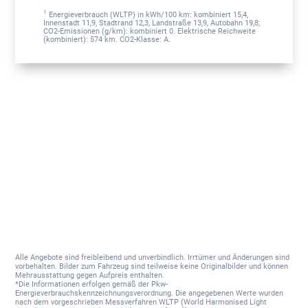
1
Energieverbrauch (WLTP) in kWh/100 km: kombiniert 15,4,
Innenstadt 11,9, Stadtrand 12,3, Landstraße 13,9, Autobahn 19,8;
CO2-Emissionen (g/km): kombiniert 0. Elektrische Reichweite
(kombiniert): 574 km. CO2-Klasse: A.
Alle Angebote sind freibleibend und unverbindlich. Irrtümer und Änderungen sind
vorbehalten. Bilder zum Fahrzeug sind teilweise keine Originalbilder und können
Mehrausstattung gegen Aufpreis enthalten.
*Die Informationen erfolgen gemäß der Pkw-
Energieverbrauchskennzeichnungsverordnung. Die angegebenen Werte wurden
nach dem vorgeschrieben Messverfahren WLTP (World Harmonised Light