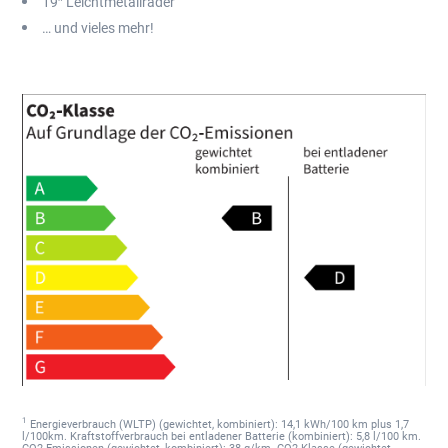
19″ Leichtmetallräder
… und vieles mehr!
1
Energieverbrauch (WLTP) (gewichtet, kombiniert): 14,1 kWh/100 km plus 1,7
l/100km. Kraftstoffverbrauch bei entladener Batterie (kombiniert): 5,8 l/100 km.