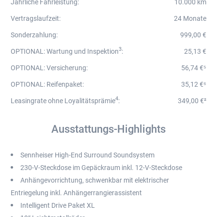
Jährliche Fahrleistung
:
10.000 km
Vertragslaufzeit
:
24 Monate
Sonderzahlung
:
999,00 €
3
OPTIONAL: Wartung und Inspektion
:
25,13 €
OPTIONAL: Versicherung
:
56,74 €⁵
OPTIONAL: Reifenpaket
:
35,12 €⁶
4
Leasingrate ohne Loyalitätsprämie
:
349,00 €²
Ausstattungs-Highlights
Sennheiser High-End Surround Soundsystem
230-V-Steckdose im Gepäckraum inkl. 12-V-Steckdose
Anhängevorrichtung, schwenkbar mit elektrischer
Entriegelung inkl. Anhängerrangierassistent
Intelligent Drive Paket XL