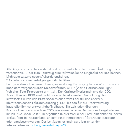
Alle Angebote sind freibleibend und unverbindlich. Irrtümer und Änderungen sind
vorbehalten. Bilder zum Fahrzeug sind teilweise keine Originalbilder und können
Mehrausstattung gegen Aufpreis enthalten.
*Die Informationen erfolgen gemäß der Pkw-
Energieverbrauchskennzeichnungsverordnung. Die angegebenen Werte wurden
nach dem vorgeschrieben Messverfahren WLTP (World Harmonised Light
Vehicles Test Procedure) ermittelt. Der Kraftstoffverbrauch und der CO2-
Ausstoß eines PKW sind nicht nur von der effizienten Ausnutzung des
Kraftstoffs durch den PKW, sondern auch vom Fahrstil und anderen
nichttechnischen Faktoren abhängig. CO2 ist das für die Erderwärmung
hauptsächlich verantwortliche Treibgas. Ein Leitfaden über den
Kraftstoffverbrauch und die CO2-Emissionen aller in Deutschland angebotenen
neuen PKW-Modelle ist unentgeltlich in elektronischer Form einsehbar an jedem
Verkaufsort in Deutschland, an dem neue Personenkraftfahrzeuge ausgestellt
oder angeboten werden. Der Leitfaden ist auch abrufbar unter der
Internetadresse:
https://www.dat.de/co2/
.