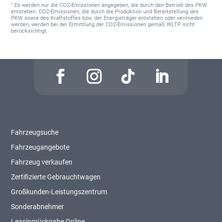
¹ Es werden nur die CO2-Emissionen angegeben, die durch den Betrieb des PKW
entstehen. CO2-Emissionen, die durch die Produktion und Bereitstellung des
PKW sowie des Kraftstoffes bzw. der Energieträger entstehen oder vermieden
werden, werden bei der Ermittlung der CO2-Emissionen gemäß WLTP nicht
berücksichtigt.
Fahrzeugsuche
Fahrzeugangebote
Fahrzeug verkaufen
Zertifizierte Gebrauchtwagen
Großkunden-Leistungszentrum
Sonderabnehmer
Leasingrückgabe Online