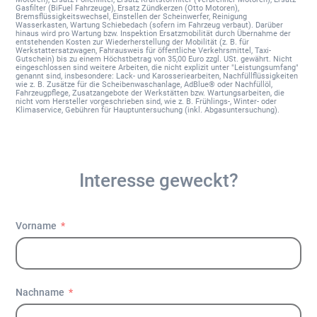
Gasfilter (BiFuel Fahrzeuge), Ersatz Zündkerzen (Otto Motoren),
Bremsflüssigkeitswechsel, Einstellen der Scheinwerfer, Reinigung
Wasserkasten, Wartung Schiebedach (sofern im Fahrzeug verbaut). Darüber
hinaus wird pro Wartung bzw. Inspektion Ersatzmobilität durch Übernahme der
entstehenden Kosten zur Wiederherstellung der Mobilität (z. B. für
Werkstattersatzwagen, Fahrausweis für öffentliche Verkehrsmittel, Taxi-
Gutschein) bis zu einem Höchstbetrag von 35,00 Euro zzgl. USt. gewährt. Nicht
eingeschlossen sind weitere Arbeiten, die nicht explizit unter "Leistungsumfang"
genannt sind, insbesondere: Lack- und Karosseriearbeiten, Nachfüllflüssigkeiten
wie z. B. Zusätze für die Scheibenwaschanlage, AdBlue® oder Nachfüllöl,
Fahrzeugpflege, Zusatzangebote der Werkstätten bzw. Wartungsarbeiten, die
nicht vom Hersteller vorgeschrieben sind, wie z. B. Frühlings-, Winter- oder
Klimaservice, Gebühren für Hauptuntersuchung (inkl. Abgasuntersuchung).
Interesse geweckt?
Vorname
Nachname