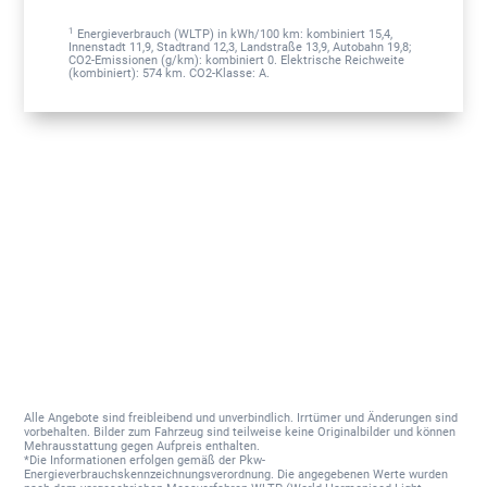
1
Energieverbrauch (WLTP) in kWh/100 km: kombiniert 15,4,
Innenstadt 11,9, Stadtrand 12,3, Landstraße 13,9, Autobahn 19,8;
CO2-Emissionen (g/km): kombiniert 0. Elektrische Reichweite
(kombiniert): 574 km. CO2-Klasse: A.
Alle Angebote sind freibleibend und unverbindlich. Irrtümer und Änderungen sind
vorbehalten. Bilder zum Fahrzeug sind teilweise keine Originalbilder und können
Mehrausstattung gegen Aufpreis enthalten.
*Die Informationen erfolgen gemäß der Pkw-
Energieverbrauchskennzeichnungsverordnung. Die angegebenen Werte wurden