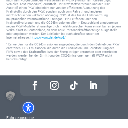
nach dem vorgeschrieben Messverfahren WLTP (World Harmonised Light
Vehicles Test Procedure) ermittelt. Der Kraftstoffverbrauch und der CO2-
Ausstoß eines PKW sind nicht nur von der effizienten Ausnutzung des
Kraftstoffs durch den PKW, sondern auch vom Fahrstil und anderen
nichttechnischen Faktoren abhängig. CO2 ist das für die Erderwärmung
hauptsächlich verantwortliche Treibgas. Ein Leitfaden über den
Kraftstoffverbrauch und die CO2-Emissionen aller in Deutschland angebotenen
neuen PKW-Modelle ist unentgeltlich in elektronischer Form einsehbar an jedem
Verkaufsort in Deutschland, an dem neue Personenkraftfahrzeuge ausgestellt
oder angeboten werden. Der Leitfaden ist auch abrufbar unter der
Internetadresse:
https://www.dat.de/co2/
.
¹ Es werden nur die CO2-Emissionen angegeben, die durch den Betrieb des PKW
entstehen. CO2-Emissionen, die durch die Produktion und Bereitstellung des
PKW sowie des Kraftstoffes bzw. der Energieträger entstehen oder vermieden
werden, werden bei der Ermittlung der CO2-Emissionen gemäß WLTP nicht
berücksichtigt.
Fahrzeugsuche
Fahrzeugangebote