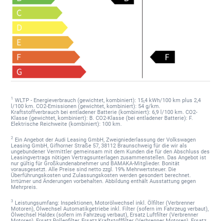
1
WLTP - Energieverbrauch (gewichtet, kombiniert): 15,4 kWh/100 km plus 2,4
l/100 km. CO2-Emissionen (gewichtet, kombiniert): 54 g/km.
Kraftstoffverbrauch bei entladener Batterie (kombiniert): 6,9 l/100 km. CO2-
Klasse (gewichtet, kombiniert): B. CO2-Klasse (bei entladener Batterie): F.
Elektrische Reichweite (kombiniert): 100 km.
2
Ein Angebot der Audi Leasing GmbH, Zweigniederlassung der Volkswagen
Leasing GmbH, Gifhorner Straße 57, 38112 Braunschweig für die wir als
ungebundener Vermittler gemeinsam mit dem Kunden die für den Abschluss des
Leasingvertrags nötigen Vertragsunterlagen zusammenstellen. Das Angebot ist
nur gültig für Großkundenabnehmer und BAMAKA-Mitglieder. Bonität
vorausgesetzt. Alle Preise sind netto zzgl. 19% Mehrwertsteuer. Die
Überführungskosten und Zulassungskosten werden gesondert berechnet.
Irrtümer und Änderungen vorbehalten. Abbildung enthält Ausstattung gegen
Mehrpreis.
3
Leistungsumfang: Inspektionen, Motorölwechsel inkl. Ölfilter (Verbrenner
Motoren), Ölwechsel Automatikgetriebe inkl. Filter (sofern im Fahrzeug verbaut),
Ölwechsel Haldex (sofern im Fahrzeug verbaut), Ersatz Luftfilter (Verbrenner
Motoren), Ersatz Pollenfilter, Ersatz Kraftstofffilter (Verbrenner Motoren), Ersatz