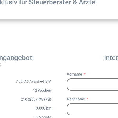
klusiv für Steuerberater & Ärzte!
ingangebot:
Inte
2
Vorname
Audi A6 Avant e-tron¹
12 Wochen
Nachname
210 (285) KW (PS)
10.000 km
36 Monate