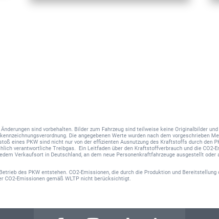
nd Änderungen sind vorbehalten. Bilder zum Fahrzeug sind teilweise keine Originalbilder u
hskennzeichnungsverordnung. Die angegebenen Werte wurden nach dem vorgeschrieben Me
sstoß eines PKW sind nicht nur von der effizienten Ausnutzung des Kraftstoffs durch den 
hlich verantwortliche Treibgas. Ein Leitfaden über den Kraftstoffverbrauch und die CO2
 jedem Verkaufsort in Deutschland, an dem neue Personenkraftfahrzeuge ausgestellt oder 
Betrieb des PKW entstehen. CO2-Emissionen, die durch die Produktion und Bereitstellung 
der CO2-Emissionen gemäß WLTP nicht berücksichtigt.