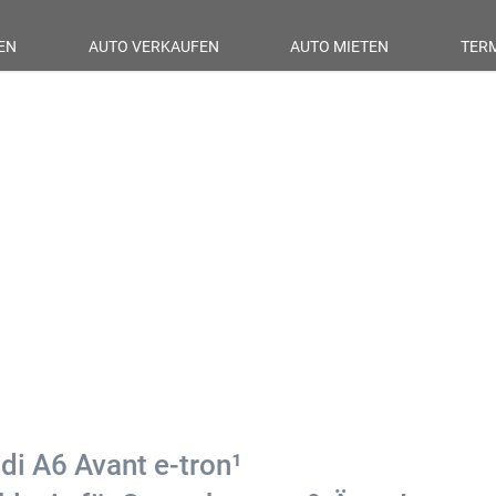
EN
AUTO VERKAUFEN
AUTO MIETEN
TER
di A6 Avant e-tron¹