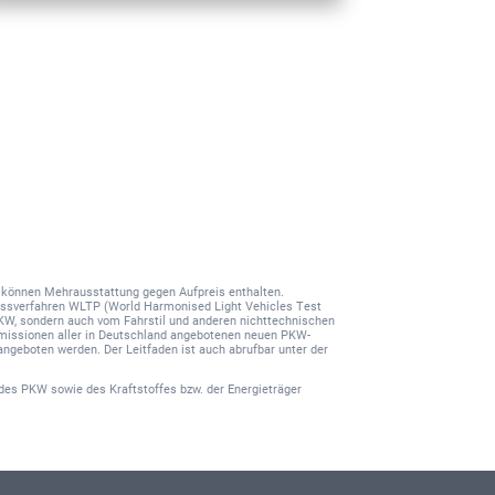
nd können Mehrausstattung gegen Aufpreis enthalten.
ssverfahren WLTP (World Harmonised Light Vehicles Test
PKW, sondern auch vom Fahrstil und anderen nichttechnischen
-Emissionen aller in Deutschland angebotenen neuen PKW-
angeboten werden. Der Leitfaden ist auch abrufbar unter der
des PKW sowie des Kraftstoffes bzw. der Energieträger