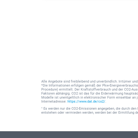
Alle Angebote sind freibleibend und unverbindlich. Irrtümer u
*Die Informationen erfolgen gemäß der Pkw-Energieverbrauc
Procedure) ermittelt. Der Kraftstoffverbrauch und der CO2-Au
Faktoren abhängig. CO2 ist das für die Erderwärmung hauptsäc
Modelle ist unentgeltlich in elektronischer Form einsehbar an
Internetadresse:
https://www.dat.de/co2/
.
¹ Es werden nur die CO2-Emissionen angegeben, die durch den 
entstehen oder vermieden werden, werden bei der Ermittlung 