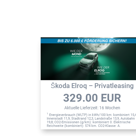
Škoda Elroq – Privatleasing
329.00
EUR
Aktuelle Lieferzeit
:
16 Wochen
1
Energieverbrauch (WLTP) in kWh/100 km: kombiniert 15,4
Innenstadt 11,9, Stadtrand 12,3, Landstraße 13,9, Autobahn
19,8; CO2-Emissionen (g/km): kombiniert 0. Elektrische
Reichweite (kombiniert): 574 km. CO2-Klasse: A.