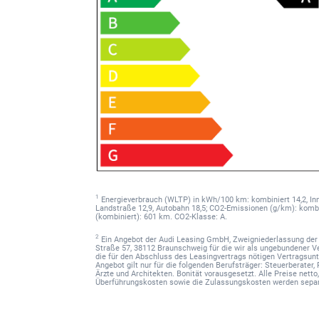
1
Energieverbrauch (WLTP) in kWh/100 km: kombiniert 14,2, Inne
Landstraße 12,9, Autobahn 18,5; CO2-Emissionen (g/km): kombi
(kombiniert): 601 km. CO2-Klasse: A.
2
Ein Angebot der Audi Leasing GmbH, Zweigniederlassung de
Straße 57, 38112 Braunschweig für die wir als ungebundener
die für den Abschluss des Leasingvertrags nötigen Vertragsu
Angebot gilt nur für die folgenden Berufsträger: Steuerberater,
Ärzte und Architekten. Bonität vorausgesetzt. Alle Preise netto
Überführungskosten sowie die Zulassungskosten werden separ