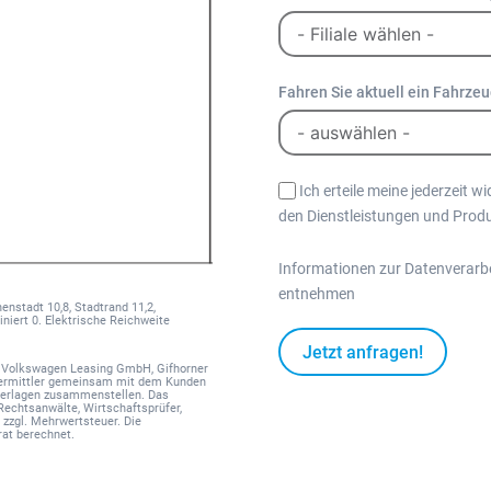
Fahren Sie aktuell ein Fahrze
Ich erteile meine jederzeit w
den Dienstleistungen und Prod
Informationen zur Datenverarb
entnehmen
nstadt 10,8, Stadtrand 11,2,
niert 0. Elektrische Reichweite
Jetzt anfragen!
r Volkswagen Leasing GmbH, Gifhorner
 Vermittler gemeinsam mit dem Kunden
nterlagen zusammenstellen. Das
 Rechtsanwälte, Wirtschaftsprüfer,
A
, zzgl. Mehrwertsteuer. Die
l
at berechnet.
t
e