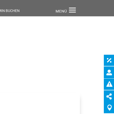
MIN BUCHEN




