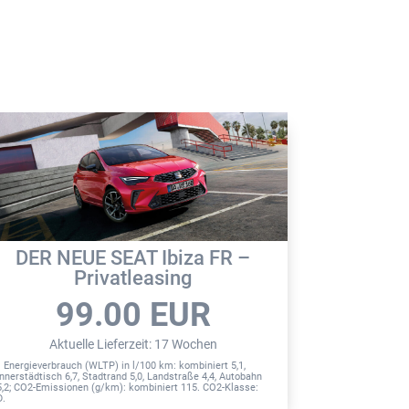
DER NEUE SEAT Ibiza FR –
CUPRA 
Privatleasing
99.00
EUR
2
Aktuelle Lieferzeit
:
17 Wochen
Aktu
1
1
Energieverbrauch (WLTP) in l/100 km: kombiniert 5,1,
Energieverbrauc
innerstädtisch 6,7, Stadtrand 5,0, Landstraße 4,4, Autobahn
innerstädtisch 1
5,2; CO2-Emissionen (g/km): kombiniert 115. CO2-Klasse:
7,9; CO2-Emissi
D.
G.