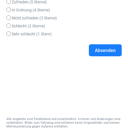
Zufrieden (5 Sterne)
In Ordnung (4 Sterne)
Nicht zufrieden (3 Sterne)
Schlecht (2 Sterne)
Sehr schlecht (1 Stern)
Absenden
A
l
t
e
r
n
a
t
i
Alle Angebote sind freibleibend und unverbindlich. Irrtümer und Änderungen sind
vorbehalten. Bilder zum Fahrzeug sind teilweise keine Originalbilder und können
v
Mehrausstattung gegen Aufpreis enthalten.