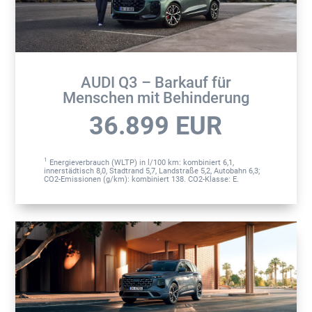
AUDI Q3 – Barkauf für
Menschen mit Behinderung
36.899
EUR
1
Energieverbrauch (WLTP) in l/100 km: kombiniert 6,1,
innerstädtisch 8,0, Stadtrand 5,7, Landstraße 5,2, Autobahn 6,3;
CO2-Emissionen (g/km): kombiniert 138. CO2-Klasse: E.