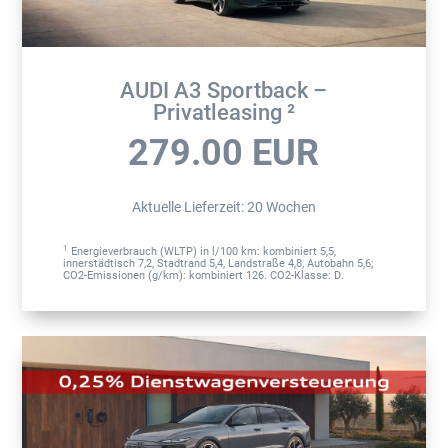
AUDI A3 Sportback –
Privatleasing ²
279.00
EUR
Aktuelle Lieferzeit
:
20 Wochen
1
Energieverbrauch (WLTP) in l/100 km: kombiniert 5,5,
innerstädtisch 7,2, Stadtrand 5,4, Landstraße 4,8, Autobahn 5,6;
CO2-Emissionen (g/km): kombiniert 126. CO2-Klasse: D.