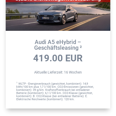
Audi A5 eHybrid –
Geschäftsleasing ²
419.00
EUR
Aktuelle Lieferzeit
:
16 Wochen
1
WLTP - Energieverbrauch (gewichtet, kombiniert): 14,9
kWh/100 km plus 1,7 l/100 km. CO2-Emissionen (gewichtet,
kombiniert): 39 g/km. Kraftstoffverbrauch bei entladener
Batterie (kombiniert): 6,1 l/100 km. CO2-Klasse (gewichtet,
kombiniert): B. CO2-Klasse (bei entladener Batterie): E.
Elektrische Reichweite (kombiniert): 120 km.