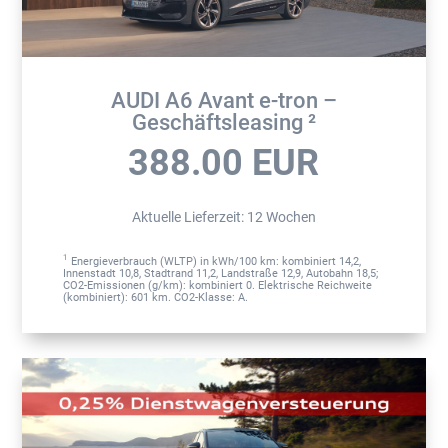
AUDI A6 Avant e-tron –
Geschäftsleasing ²
388.00
EUR
Aktuelle Lieferzeit
:
12 Wochen
1
Energieverbrauch (WLTP) in kWh/100 km: kombiniert 14,2,
Innenstadt 10,8, Stadtrand 11,2, Landstraße 12,9, Autobahn 18,5;
CO2-Emissionen (g/km): kombiniert 0. Elektrische Reichweite
(kombiniert): 601 km. CO2-Klasse: A.