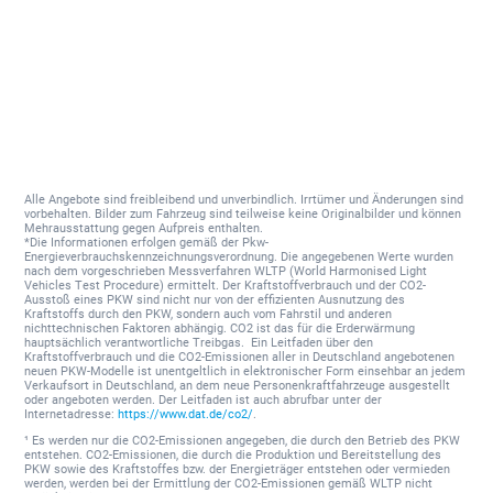
Alle Angebote sind freibleibend und unverbindlich. Irrtümer und Änderungen sind
vorbehalten. Bilder zum Fahrzeug sind teilweise keine Originalbilder und können
Mehrausstattung gegen Aufpreis enthalten.
*Die Informationen erfolgen gemäß der Pkw-
Energieverbrauchskennzeichnungsverordnung. Die angegebenen Werte wurden
nach dem vorgeschrieben Messverfahren WLTP (World Harmonised Light
Vehicles Test Procedure) ermittelt. Der Kraftstoffverbrauch und der CO2-
Ausstoß eines PKW sind nicht nur von der effizienten Ausnutzung des
Kraftstoffs durch den PKW, sondern auch vom Fahrstil und anderen
nichttechnischen Faktoren abhängig. CO2 ist das für die Erderwärmung
hauptsächlich verantwortliche Treibgas. Ein Leitfaden über den
Kraftstoffverbrauch und die CO2-Emissionen aller in Deutschland angebotenen
neuen PKW-Modelle ist unentgeltlich in elektronischer Form einsehbar an jedem
Verkaufsort in Deutschland, an dem neue Personenkraftfahrzeuge ausgestellt
oder angeboten werden. Der Leitfaden ist auch abrufbar unter der
Internetadresse:
https://www.dat.de/co2/
.
¹ Es werden nur die CO2-Emissionen angegeben, die durch den Betrieb des PKW
entstehen. CO2-Emissionen, die durch die Produktion und Bereitstellung des
PKW sowie des Kraftstoffes bzw. der Energieträger entstehen oder vermieden
werden, werden bei der Ermittlung der CO2-Emissionen gemäß WLTP nicht