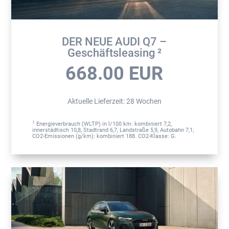
DER NEUE AUDI Q7 –
Geschäftsleasing ²
668.00
EUR
Aktuelle Lieferzeit
:
28 Wochen
1
Energieverbrauch (WLTP) in l/100 km: kombiniert 7,2,
innerstädtisch 10,8, Stadtrand 6,7, Landstraße 5,9, Autobahn 7,1;
CO2-Emissionen (g/km): kombiniert 188. CO2-Klasse: G.