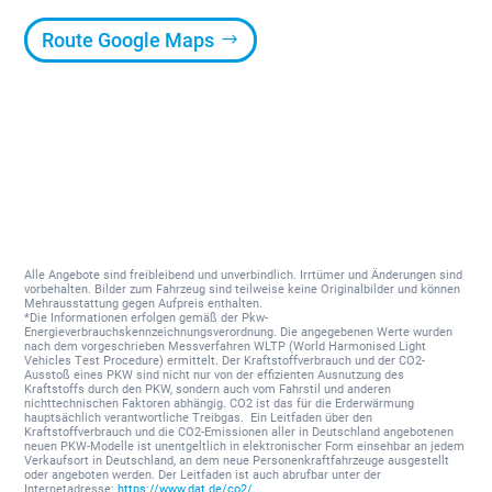
Route Google Maps
Alle Angebote sind freibleibend und unverbindlich. Irrtümer und Änderungen sind
vorbehalten. Bilder zum Fahrzeug sind teilweise keine Originalbilder und können
Mehrausstattung gegen Aufpreis enthalten.
*Die Informationen erfolgen gemäß der Pkw-
Energieverbrauchskennzeichnungsverordnung. Die angegebenen Werte wurden
nach dem vorgeschrieben Messverfahren WLTP (World Harmonised Light
Vehicles Test Procedure) ermittelt. Der Kraftstoffverbrauch und der CO2-
Ausstoß eines PKW sind nicht nur von der effizienten Ausnutzung des
Kraftstoffs durch den PKW, sondern auch vom Fahrstil und anderen
nichttechnischen Faktoren abhängig. CO2 ist das für die Erderwärmung
hauptsächlich verantwortliche Treibgas. Ein Leitfaden über den
Kraftstoffverbrauch und die CO2-Emissionen aller in Deutschland angebotenen
neuen PKW-Modelle ist unentgeltlich in elektronischer Form einsehbar an jedem
Verkaufsort in Deutschland, an dem neue Personenkraftfahrzeuge ausgestellt
oder angeboten werden. Der Leitfaden ist auch abrufbar unter der
Internetadresse:
https://www.dat.de/co2/
.