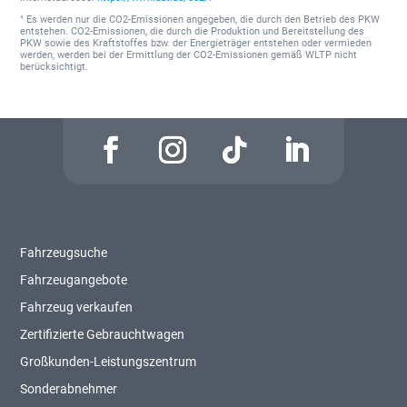
¹ Es werden nur die CO2-Emissionen angegeben, die durch den Betrieb des PKW
entstehen. CO2-Emissionen, die durch die Produktion und Bereitstellung des
PKW sowie des Kraftstoffes bzw. der Energieträger entstehen oder vermieden
werden, werden bei der Ermittlung der CO2-Emissionen gemäß WLTP nicht
berücksichtigt.
Fahrzeugsuche
Fahrzeugangebote
Fahrzeug verkaufen
Zertifizierte Gebrauchtwagen
Großkunden-Leistungszentrum
Sonderabnehmer