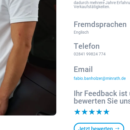
dadurch mehrere Jahre Erfahr
Verkaufstätigkeiten.
Fremdsprachen
Englisch
Telefon
02841 99824 774
Email
fabio.banholzer@minrath.de
Ihr Feedback ist 
bewerten Sie uns
☆
☆
☆
☆
☆
Jetzt bewerten