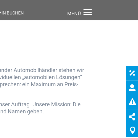
MIN BUCHEN
render Automobilhändler stehen wir

ividuellen „automobilen Lösungen“
sprechen: ein Maximum an Preis-


unser Auftrag. Unsere Mission: Die
 und Namen geben.

