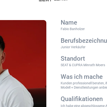
Name
Fabio Banholzer
Berufsbezeichn
Junior Verkäufer
Standort
SEAT & CUPRA Minrath Moers
Was ich mache
Kunden professionell beraten, i
Modell + Dienstleistungen anbie
Qualifikationen
Ich habe eine abgeschlossene