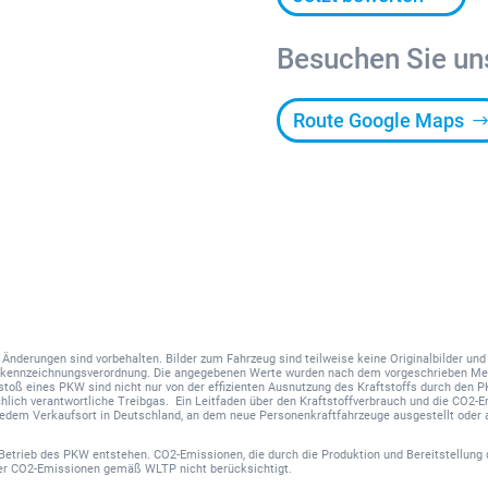
Besuchen Sie un
Route Google Maps
nd Änderungen sind vorbehalten. Bilder zum Fahrzeug sind teilweise keine Originalbilder u
hskennzeichnungsverordnung. Die angegebenen Werte wurden nach dem vorgeschrieben Me
sstoß eines PKW sind nicht nur von der effizienten Ausnutzung des Kraftstoffs durch den 
hlich verantwortliche Treibgas. Ein Leitfaden über den Kraftstoffverbrauch und die CO2
 jedem Verkaufsort in Deutschland, an dem neue Personenkraftfahrzeuge ausgestellt oder 
Betrieb des PKW entstehen. CO2-Emissionen, die durch die Produktion und Bereitstellung 
der CO2-Emissionen gemäß WLTP nicht berücksichtigt.