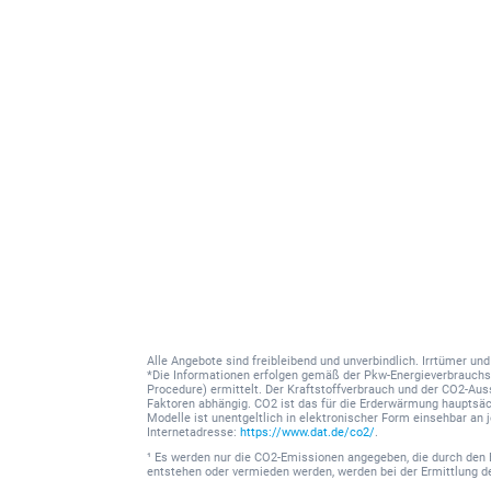
Alle Angebote sind freibleibend und unverbindlich. Irrtümer u
*Die Informationen erfolgen gemäß der Pkw-Energieverbrauc
Procedure) ermittelt. Der Kraftstoffverbrauch und der CO2-Au
Faktoren abhängig. CO2 ist das für die Erderwärmung hauptsäc
Modelle ist unentgeltlich in elektronischer Form einsehbar an
Internetadresse:
https://www.dat.de/co2/
.
¹ Es werden nur die CO2-Emissionen angegeben, die durch den 
entstehen oder vermieden werden, werden bei der Ermittlung 